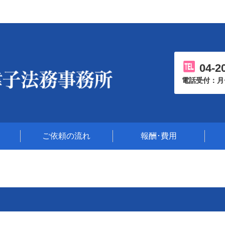
04-2
電話受付：月〜金
ご依頼の流れ
報酬･費用