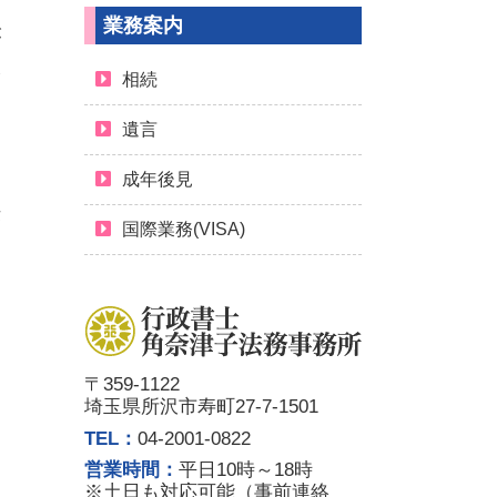
業務案内
が
本
相続
遺言
成年後見
法
国際業務(VISA)
契
〒359-1122
を
埼玉県所沢市寿町27-7-1501
な
TEL：
04-2001-0822
営業時間：
平日10時～18時
※土日も対応可能（事前連絡